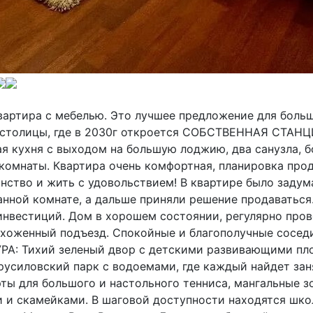
вартира с мебелью. Это лучшее предложение для боль
е столицы, где в 2030г откроется СОБСТВЕННАЯ СТАН
ая кухня с выходом на большую лоджию, два санузла, 
 комнаты. Квартира очень комфортная, планировка про
ство и жить с удовольствием! В квартире было задума
анной комнате, а дальше приняли решение продаваться
я инвестиций. Дом в хорошем состоянии, регулярно пр
ухоженный подъезд. Спокойные и благополучные сосед
 Тихий зеленый двор с детскими развивающими пло
усиловский парк с водоемами, где каждый найдет заня
ты для большого и настольного тенниса, мангальные з
 и скамейками. В шаговой доступности находятся школ