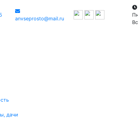
5
Пн
anvseprosto@mail.ru
Вс
ость
ы, дачи