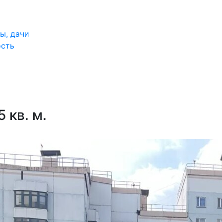
ы, дачи
ость
 кв. м.