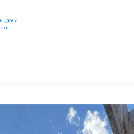
ы, дачи
ость