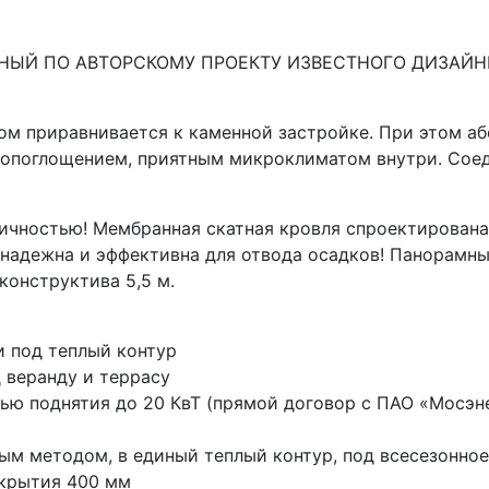
НЫЙ ПО АВТОРСКОМУ ПРОЕКТУ ИЗВЕСТНОГО ДИЗАЙН
ом приравнивается к каменной застройке. При этом а
укопоглощением, приятным микроклиматом внутри. Сое
тичностью! Мембранная скатная кровля спроектирована 
 надежна и эффективна для отвода осадков! Панорамны
конструктива 5,5 м.
и под теплый контур
 веранду и террасу
тью поднятия до 20 КвТ (прямой договор с ПАО «Мосэне
ным методом, в единый теплый контур, под всесезонно
екрытия 400 мм