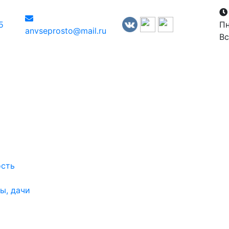
5
Пн
anvseprosto@mail.ru
Вс
ость
ы, дачи