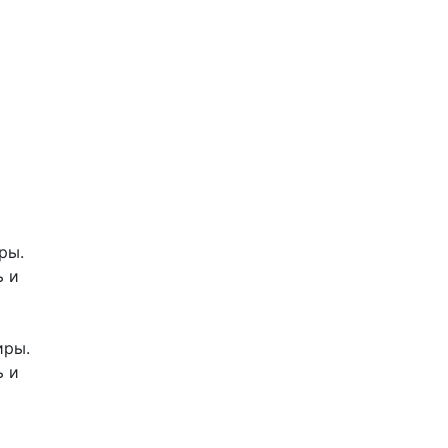
ры.
ь и
иры.
ь и