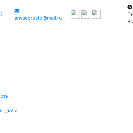
5
Пн
anvseprosto@mail.ru
Вс
ость
ы, дачи