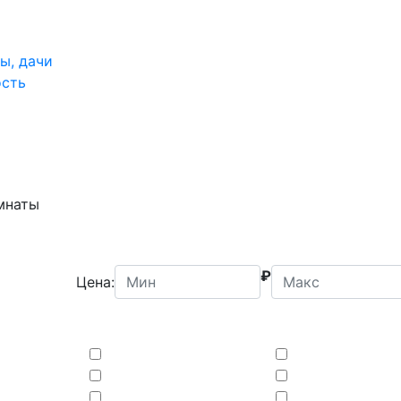
ы, дачи
ость
мнаты
₽
Цена: