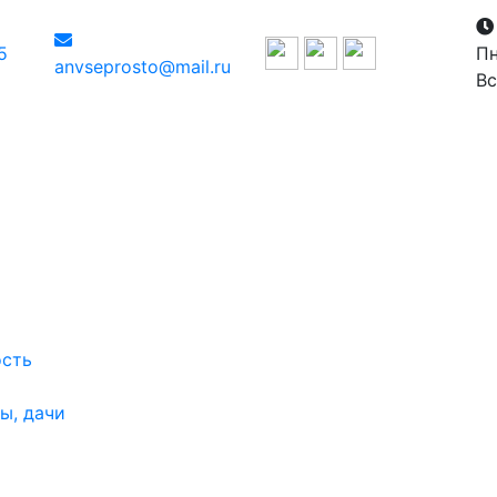
5
Пн
anvseprosto@mail.ru
Вс
ость
ы, дачи