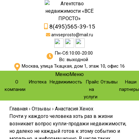
8(495)565-39-15
anvseprosto@mail.ru
Пн-Сб:10:00-20:00
Вс: выходной
Москва, улица Ткацкая, дом 1, этаж 10, офис 16
Меню
Меню
О
Ипотека
Недвижимость
Прайс
Отзывы
Наши
компании
на
партнер
услуги
Главная
›
Отзывы
›
Анастасия Хенох
Почти у каждого человека хоть раз в жизни
возникает вопрос купли-продажи недвижимости,
но далеко не каждый готов к этому событию и
морально, и информационно. В числе таких