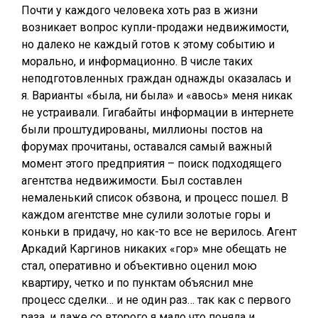
Почти у каждого человека хоть раз в жизни
возникает вопрос купли-продажи недвижимости,
но далеко не каждый готов к этому событию и
морально, и информационно. В числе таких
неподготовленных граждан однажды оказалась и
я. Варианты «была, ни была» и «авось» меня никак
не устраивали. Гигабайты информации в интернете
были проштудированы, миллионы постов на
форумах прочитаны, оставался самый важный
момент этого предприятия – поиск подходящего
агентства недвижимости. Был составлен
немаленький список обзвона, и процесс пошел. В
каждом агентстве мне сулили золотые горы и
коньки в придачу, но как-то все не верилось. Агент
Аркадий Каргинов никаких «гор» мне обещать не
стал, оперативно и объективно оценил мою
квартиру, четко и по пунктам объяснил мне
процесс сделки… и не один раз… так как с первого
раза, и даже со второго я мало что поняла и